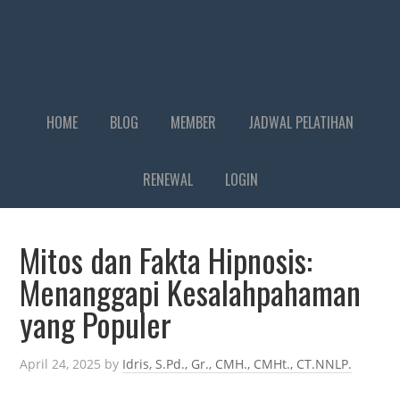
HOME
BLOG
MEMBER
JADWAL PELATIHAN
RENEWAL
LOGIN
Mitos dan Fakta Hipnosis:
Menanggapi Kesalahpahaman
yang Populer
April 24, 2025
by
Idris, S.Pd., Gr., CMH., CMHt., CT.NNLP.