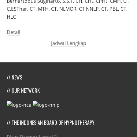
Bernartdous Sugiharto, S.S.T, CH, CHt, CPHt, CMH, CI,
C.ESTher, CT. MTH, CT. NLMOR, CT NNLP, CT. PBL, CT.
HLC
Detail
Jadwal Lengkap
// NEWS
// OUR NETWORK
// THE INDONESIAN BOARD OF HYPNOTHERAPY
Plaza Basmar Lantai 3