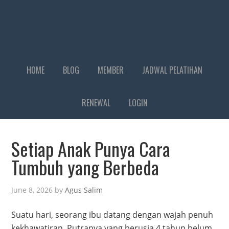
HOME
BLOG
MEMBER
JADWAL PELATIHAN
RENEWAL
LOGIN
Setiap Anak Punya Cara
Tumbuh yang Berbeda
June 8, 2026
by
Agus Salim
Suatu hari, seorang ibu datang dengan wajah penuh
kekhawatiran. Putranya yang berusia 4 tahun belum