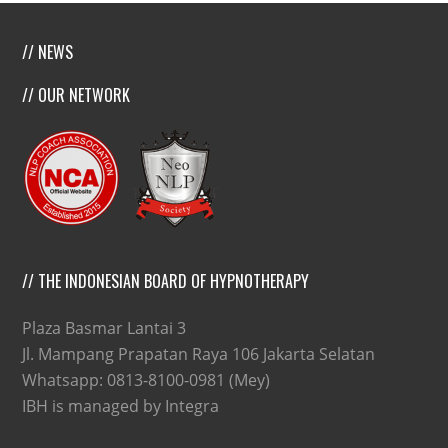
// NEWS
// OUR NETWORK
// THE INDONESIAN BOARD OF HYPNOTHERAPY
Plaza Basmar Lantai 3
Jl. Mampang Prapatan Raya 106 Jakarta Selatan
Whatsapp: 0813-8100-0981 (Mey)
IBH is managed by Integra