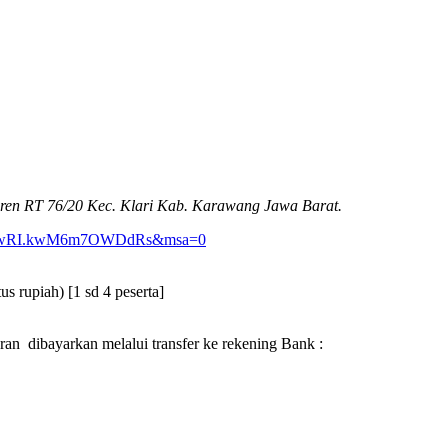
ren RT 76/20 Kec. Klari Kab. Karawang Jawa Barat.
_wiqwRI.kwM6m7OWDdRs&msa=0
us rupiah) [1 sd 4 peserta]
n dibayarkan melalui transfer ke rekening Bank :