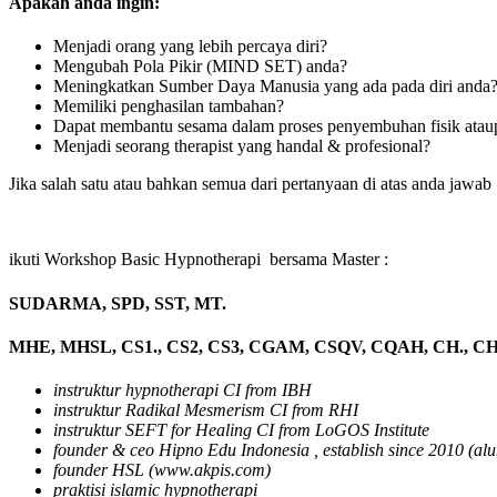
Apakah anda ingin:
Menjadi orang yang lebih percaya diri?
Mengubah Pola Pikir (MIND SET) anda?
Meningkatkan Sumber Daya Manusia yang ada pada diri anda
Memiliki penghasilan tambahan?
Dapat membantu sesama dalam proses penyembuhan fisik atau
Menjadi seorang therapist yang handal & profesional?
Jika salah satu atau bahkan semua dari pertanyaan di atas anda jawab
ikuti Workshop Basic Hypnotherapi bersama Master :
SUDARMA, SPD, SST, MT.
MHE, MHSL, CS1., CS2, CS3, CGAM, CSQV, CQAH, CH., CHt
instruktur hypnotherapi CI from IBH
instruktur Radikal Mesmerism CI from RHI
instruktur SEFT for Healing CI from LoGOS Institute
founder & ceo Hipno Edu Indonesia , establish since 2010 (al
founder HSL (www.akpis.com)
praktisi islamic hypnotherapi