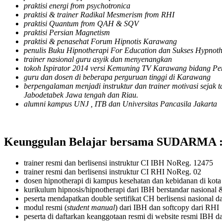
praktisi energi from psychotronica
praktisi & trainer Radikal Mesmerism from RHI
praktisi Quantum from QAH & SQV
praktisi Persian Magnetism
praktisi & penasehat Forum Hipnotis Karawang
penulis Buku Hipnotherapi For Education dan Sukses Hypnot
trainer nasional guru asyik dan menyenangkan
tokoh Ispirator 2014 versi Kemuning TV Karawang bidang Pe
guru dan dosen di beberapa perguruan tinggi di Karawang
berpengalaman menjadi instruktur dan trainer motivasi sejak 
Jabodetabek Jawa tengah dan Riau.
alumni kampus UNJ , ITB dan Universitas Pancasila Jakarta
Keunggulan Belajar bersama SUDARMA 
trainer resmi dan berlisensi instruktur CI IBH NoReg. 12475
trainer resmi dan berlisensi instruktur CI RHI NoReg. 02
dosen hipnotherapi di kampus kesehatan dan kebidanan di ko
kurikulum hipnosis/hipnotherapi dari IBH berstandar nasional &
peserta mendapatkan double sertifikat CH berlisensi nasional 
modul resmi (
student manual
) dari IBH dan softcopy dari RHI
peserta di daftarkan keanggotaan resmi di website resmi IBH 