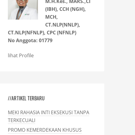
M.H.Kes., MARS.,CI
(IBH), CCH (NGH),
MCH,
CT.NLP(NNLP),
CT.NLP(NFNLP), CPC (NFNLP)
No Anggota: 01779
lihat Profile
//ARTIKEL TERBARU
MEKI RAHASIA INTI EKSEKUSI TANPA
TERKECUALI
PROMO KEMERDEKAAN KHUSUS