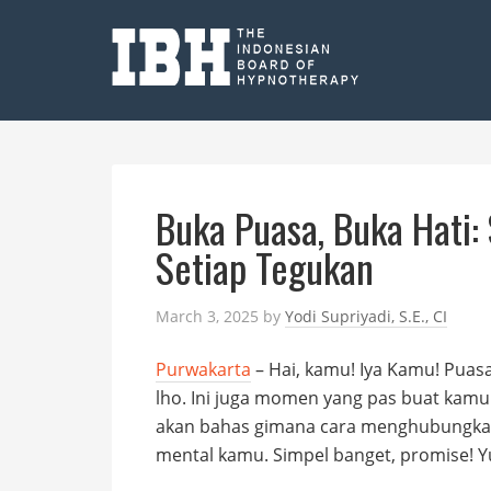
Buka Puasa, Buka Hati:
Setiap Tegukan
March 3, 2025
by
Yodi Supriyadi, S.E., CI
Purwakarta
– Hai, kamu! Iya Kamu! Puas
lho. Ini juga momen yang pas buat kamu 
akan bahas gimana cara menghubungk
mental kamu. Simpel banget, promise! Yu