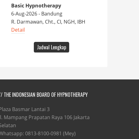
Basic Hypnotherapy
6-Aug-2026 - Bandung
R. Darmawan, Cht., CI, NGH, IBH
Detail
Jadwal Lengkap
// THE INDONESIAN BOARD OF HYPNOTHERAPY
Plaza Basmar Lantai 3
Jl. Mampang Prapatan Raya 106 Jakarta
Selatan
Whatsapp: 0813-8100-0981 (Mey)