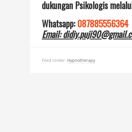
dukungan Psikologis melalui
Whatsapp:
087885556364
Email: didiy.puji90@gmail.
Filed Under:
Hypnotherapy