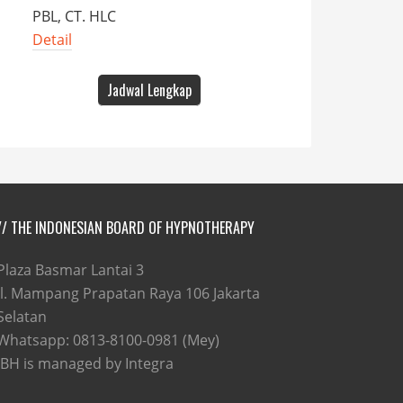
PBL, CT. HLC
Detail
Jadwal Lengkap
// THE INDONESIAN BOARD OF HYPNOTHERAPY
Plaza Basmar Lantai 3
Jl. Mampang Prapatan Raya 106 Jakarta
Selatan
Whatsapp: 0813-8100-0981 (Mey)
IBH is managed by Integra