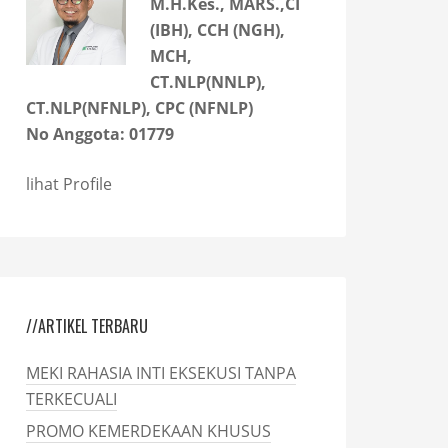
M.H.Kes., MARS.,CI
(IBH), CCH (NGH),
MCH,
CT.NLP(NNLP),
CT.NLP(NFNLP), CPC (NFNLP)
No Anggota: 01779
lihat Profile
//ARTIKEL TERBARU
MEKI RAHASIA INTI EKSEKUSI TANPA
TERKECUALI
PROMO KEMERDEKAAN KHUSUS