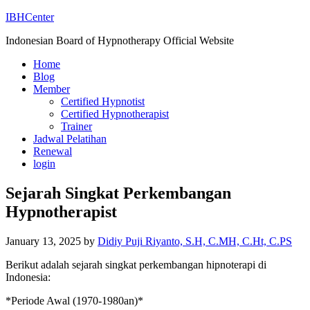
IBHCenter
Indonesian Board of Hypnotherapy Official Website
Home
Blog
Member
Certified Hypnotist
Certified Hypnotherapist
Trainer
Jadwal Pelatihan
Renewal
login
Sejarah Singkat Perkembangan
Hypnotherapist
January 13, 2025
by
Didiy Puji Riyanto, S.H, C.MH, C.Ht, C.PS
Berikut adalah sejarah singkat perkembangan hipnoterapi di
Indonesia:
*Periode Awal (1970-1980an)*