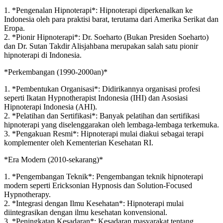
1. *Pengenalan Hipnoterapi*: Hipnoterapi diperkenalkan ke
Indonesia oleh para praktisi barat, terutama dari Amerika Serikat dan
Eropa.
2. *Pionir Hipnoterapi*: Dr. Soeharto (Bukan Presiden Soeharto)
dan Dr. Sutan Takdir Alisjahbana merupakan salah satu pionir
hipnoterapi di Indonesia.
*Perkembangan (1990-2000an)*
1. *Pembentukan Organisasi*: Didirikannya organisasi profesi
seperti Ikatan Hypnotherapist Indonesia (IHI) dan Asosiasi
Hipnoterapi Indonesia (AHI).
2. *Pelatihan dan Sertifikasi*: Banyak pelatihan dan sertifikasi
hipnoterapi yang diselenggarakan oleh lembaga-lembaga terkemuka.
3. *Pengakuan Resmi*: Hipnoterapi mulai diakui sebagai terapi
komplementer oleh Kementerian Kesehatan RI.
*Era Modern (2010-sekarang)*
1. *Pengembangan Teknik*: Pengembangan teknik hipnoterapi
modern seperti Ericksonian Hypnosis dan Solution-Focused
Hypnotherapy.
2. *Integrasi dengan Ilmu Kesehatan*: Hipnoterapi mulai
diintegrasikan dengan ilmu kesehatan konvensional.
3. *Peningkatan Kesadaran*: Kesadaran masyarakat tentang