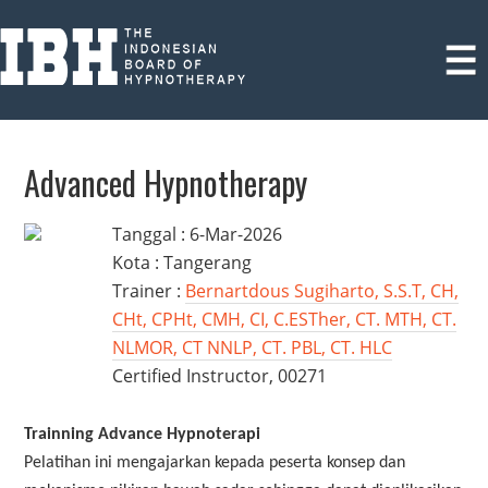
Advanced Hypnotherapy
Tanggal : 6-Mar-2026
Kota : Tangerang
Trainer :
Bernartdous Sugiharto, S.S.T, CH,
CHt, CPHt, CMH, CI, C.ESTher, CT. MTH, CT.
NLMOR, CT NNLP, CT. PBL, CT. HLC
Certified Instructor, 00271
Trainning Advance Hypnoterapi
Pelatihan ini mengajarkan kepada peserta konsep dan