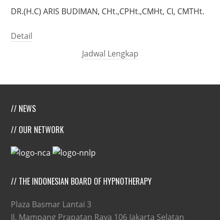
DR.(H.C) ARIS BUDIMAN, CHt.,CPHt.,CMHt, CI, CMTHt.
Detail
Jadwal Lengkap
// NEWS
// OUR NETWORK
// THE INDONESIAN BOARD OF HYPNOTHERAPY
Plaza Basmar Lantai 3
Jl. Mampang Prapatan Raya 106 Jakarta Selatan