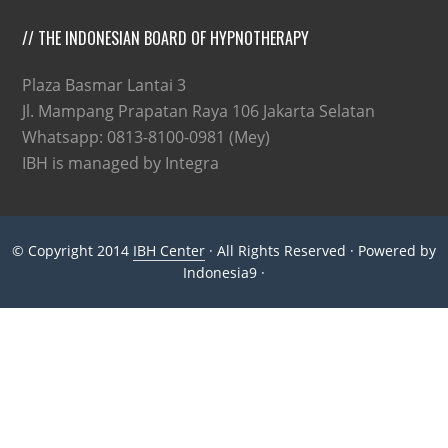
// THE INDONESIAN BOARD OF HYPNOTHERAPY
Plaza Basmar Lantai 3
Jl. Mampang Prapatan Raya 106 Jakarta Selatan
Whatsapp: 0813-8100-0981 (Mey)
IBH is managed by Integra
© Copyright 2014
IBH Center
· All Rights Reserved · Powered by
Indonesia9 ·