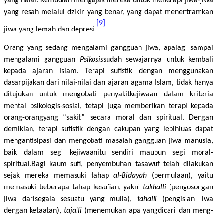
yang halal. Kemudian mengajak mereka untuk menerapi jiwa-jiwa
yang resah melalui dzikir yang benar, yang dapat menentramkan
[9]
jiwa yang lemah dan depresi.
Orang yang sedang mengalami gangguan jiwa, apalagi sampai
mengalami gangguan
Psikosis
sudah sewajarnya untuk kembali
kepada ajaran Islam. Terapi sufistik dengan menggunakan
dasarpijakan dari nilai-nilai dan ajaran agama Islam, tidak hanya
ditujukan untuk mengobati penyakitkejiwaan dalam kriteria
mental psikologis-sosial, tetapi juga memberikan terapi kepada
orang-orangyang “sakit” secara moral dan spiritual. Dengan
demikian, terapi sufistik dengan cakupan yang lebihluas dapat
mengantisipasi dan mengobati masalah gangguan jiwa manusia,
baik dalam segi kejiwaanitu sendiri maupun segi moral-
spiritual.Bagi kaum sufi, penyembuhan tasawuf telah dilakukan
sejak mereka memasuki tahap
al-Bidayah
(permulaan), yaitu
memasuki beberapa tahap kesufian, yakni
takhalli
(pengosongan
jiwa darisegala sesuatu yang mulia),
tahalli
(pengisian jiwa
dengan ketaatan),
tajalli
(menemukan apa yangdicari dan meng-