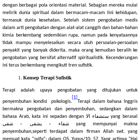
dengan berbagai pola orientasi material. Sebagian mereka mulai
melirik dunia spiritual dalam bermacam-macam lini kehidupan,
termasuk dunia kesehatan. Setelah sistem pengobatan medis
dalam arti pengobatan dengan alat-alat canggih dan bahan-bahan
kimia berkembang sedemikian rupa, namun pada kenyataannya
tidak mampu menyelesaikan secara utuh persoalan-persoalan
penyakit yang banyak diderita, maka orang kemudian beralih ke
pengobatan yang bersifat alternatif spiritualistik. Kecenderungan
ini terus berkembang mengikuti tren sufistik.
Konsep Terapi Sufistik
Terapi adalah upaya pengobatan yang ditujukan untuk
[1]
penyembuhan kondisi psikologis.
Terapi dalam bahasa Inggris
bermakna pengobatan dan penyembuhan, sedangkan dalam
bahasa Arab, kata ini sepadan dengan
الا
ستشفاء
yang berasal
شفى
–
يشفى
–
شفاء
yang mempunyai makna
penyembuhan,seperti terdapat dalam firman Allah swt. yang
memuat kata “
syifa
”: dalam QS. Yunus/10: 57. Yang artinya “Hai