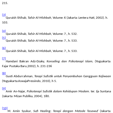
215.
[3]
Quraish Shihab,
Tafsir Al-Mishbah
, Volume: 6 (Jakarta: Lentera Hati, 2002). h.
103.
[4]
Quraish Shihab,
Tafsir Al-Mishbah
, Volume: 7., h. 532.
[5]
Quraish Shihab,
Tafsir Al-Mishbah
, Volume: 7., h. 533.
[6]
Quraish Shihab,
Tafsir Al-Mishbah
, Volume: 7., h. 533.
[7]
Hamdani Bakran Adz-Dzaky,
Konseling dan Psikoterapi Islam,
(Yogyakarta:
Fajar Pustaka Baru,2002), h. 231-236
[8]
Gusti Abdurrahman,
Terapi Sufistik untuk Penyembuhan Gangguan Kejiwaan
(Yogyakarta:AswajaPressindo, 2010), h 5.
[9]
Amir An-Najar,
Psikoterapi Sufistik dalam Kehidupan Modern.
ter. Ija Suntana
(Jakarta: Mizan Publika, 2004), 180.
[10]
M. Amin Syukur,
Sufi Healing; Terapi dengan Metode Tasawuf
(Jakarta: