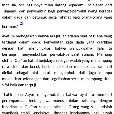
manusia, Sesungguhnya telah datang kepadamu pelajaran dari
Tuhanmu dan penyembuh bagi penyakit-penyakit (yang berada)
dalam dada dan petunjuk serta rahmat bagi orang-orang yang
[2]
beriman.”
Ayat ini menegaskan bahwa al-Qur‟an adalah obat bagi apa yang
terdapat dalam dada. Penyebutan kata dada yang diartikan
dengan hati, menunjukkan bahwa wahyu–wahyu Ilahi itu
berfungsi menyembuhkan penyakit-penyakit ruhani. Memang
oleh al-Qur‟an hati ditunjuknya sebagai wadah yang menampung
rasa cinta dan benci, berkehendak dan menolak, bahkan hati
dinilai sebagai alat untuk mengetahui. Hati juga mampu
melahirkan ketenangan dan kegelisahan serta menampung sifat-
sifat baik dan terpuji.
Thahir Ibnu Asyur mengemukakan bahwa ayat itu memberi
perumpamaan tentang jiwa manusia dalam kaitannya dengan
kehadiran al-Qur‟an sebagai rahmat. Orang yang sakit adalah
yangtidak stabil kondisinya, timpang keadaannya lagi lemah