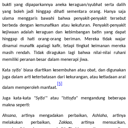
bukti yang dipaparkannya aneka keraguan/syubhat serta dalih
yang boleh jadi hinggap dihati sementara orang. Hanya saja
ulama menggaris bawahi bahwa penyakit-penyakit tersebut
berbeda dengan kemunafikan atau kekufuran. Penyakit-penyakit
kejiwaan adalah keraguan dan kebimbangan batin yang dapat
hinggap di hati orang-orang beriman. Mereka tidak wajar
dinamai munafik apalagi kafir, tetapi tingkat keimanan mereka
masih rendah. Tidak diragukan lagi bahwa nilai-nilai ruhani
memiliki peranan besar dalam menerapi jiwa.
Kata
syifa’
biasa diartikan kesembuhan atau obat, dan digunakan
juga dalam arti keterbatasan dari kekurangan, atau ketiadaan aral
[5]
dalam memperoleh manfaat.
Juga kata-kata "
Syifa
'" atau "
Istisyfa
" mengandung beberapa
makna seperti:
Ahsana
, artinya mengadakan perbaikan,
Ashlaha
, artinya
melakukan perbaikan,
Zakkaa,
artinya mensucikan,