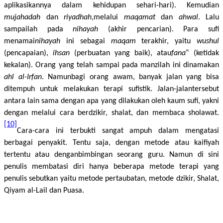
aplikasikannya dalam kehidupan sehari-hari). Kemudian
mujahadah
dan
riyadhah
,melalui
maqamat
dan
ahwal
. Lalu
sampailah pada
nihayah
(akhir pencarian). Para sufi
menamai
nihayah
ini sebagai
maqam
terakhir, yaitu
wushul
(pencapaian),
ihsan
(perbuatan yang baik), atau
fana
‟ (ketidak
kekalan). Orang yang telah sampai pada manzilah ini dinamakan
ahl al-Irfan
. Namunbagi orang awam, banyak jalan yang bisa
ditempuh untuk melakukan terapi sufistik. Jalan-jalantersebut
antara lain sama dengan apa yang dilakukan oleh kaum sufi, yakni
dengan melalui cara berdzikir, shalat, dan membaca sholawat.
[10]
Cara-cara ini terbukti sangat ampuh dalam mengatasi
berbagai penyakit. Tentu saja, dengan metode atau kaifiyah
tertentu atau denganbimbingan seorang guru. Namun di sini
penulis membatasi diri hanya beberapa metode terapi yang
penulis sebutkan yaitu metode pertaubatan, metode dzikir, Shalat,
Qiyam al-Lail dan Puasa.