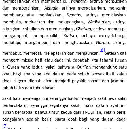
membersihkan dan memperbaiki,
Thahhara,
artinya mensucikan
dan membersihkan.,
Akhraja,
artinya mengeluarkan, mengusir,
membuang atau meniadakan.,
Syaraha
, artinya menjelaskan,
membuka, meluaskan dan melapangkan.,
Wadha'a'an
, artinya
hilangkan, cabutkan dan menurunkan.,
Ghafara,
artinya menutupi,
mengampuni, memperbaiki.,
Kaffara
, artinya menyelubungi,
menutupi, mengampuni dan menghapuskan,
Naza'a,
artinya
[6]
mencabut, memecat, melepaskan dan menjauhkan.
Setelah kita
mengerti mksud hati atau dada ini, dapatlah kita fahami tujuan
al-Quran yang kedua, yakni bahwa al-Qur‟an mengandung satu
obat bagi apa yang ada dalam dada sebab penyakithati kalau
tidak segera diobati akan menjadi peyakit rohani dan jasmani,
tubuh halus dan tubuh kasar.
Sakit hati memengaruhi sehingga badan menjadi sakit, jiwa sakit
berlarut-larut sehingga segalanya sakit, maka dalam ayat ini,
Tuhan bersabda: bahwa unsur kedua dari al-Qur‟an, selain berisi
pengajaran adalah berisi suatu obat bagi yang dalam dada.
[7]