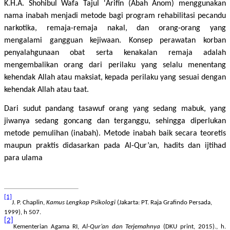
K.H.A. Shohibul Wafa Tajul 'Arifin
(
Abah Anom) menggunakan
nama inabah menjadi metode bagi program rehabilitasi pecandu
narkotika, remaja-remaja nakal, dan orang-orang yang
mengalami gangguan kejiwaan. Konsep perawatan korban
penyalahgunaan obat serta kenakalan remaja adalah
mengembalikan orang dari perilaku yang selalu menentang
kehendak Allah atau maksiat, kepada perilaku yang sesuai dengan
kehendak Allah atau taat.
Dari sudut pandang tasawuf orang yang sedang mabuk, yang
jiwanya sedang goncang dan terganggu, sehingga diperlukan
metode pemulihan (inabah). Metode inabah baik secara teoretis
maupun praktis didasarkan pada Al-Qur’an, hadits dan ijtihad
para ulama
[1]
J. P. Chaplin,
Kamus Lengkap Psikologi
(Jakarta: PT. Raja Grafindo Persada,
1999), h 507.
[2]
Kementerian Agama RI,
Al-Qur’an dan Terjemahnya
(DKU print, 2015)., h.