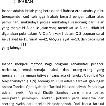
INABAH
Inabah adalah istilah yang berasal dari Bahasa Arab anaba-yunibu
(mengembalikan) sehingga inabah berarti pengembalian atau
pemulihan, maksudnya proses kembalinya seseorang dari jalan
yang menjauhi Allah ke jalan yang mendekat ke Allah. Istilah ini
digunakan pula dalam Al-Qur’an yakni dalam Q.S Luqman surat
ke-31 ayat ke-15, Surat ke-42, Al-Syura ayat ke-10; dan pada surat
[11]
yang lainnya
.
Inabah menjadi metode bagi program rehabilitasi pecandu
narkotika, remaja-remaja nakal, dan orang-orang yang
mengalami gangguan kejiwaan yang ada di
Tarekat QadiriyahWa
Naqsabandiyah (TQN) sedangkan TQN adalah tarekat gabungan
antara Tarekat Qadiriyah dan Tarekat Naqsabandiyah. Pendirinya
adalah syeikh Ahmad Khatib Sambas yang mana beliau
merupakan pemimpin Tarekat Qadiriyah pada masanya dan
seorang syekh dari tarekat Naqsabandiyah. Dari kedua tarekat