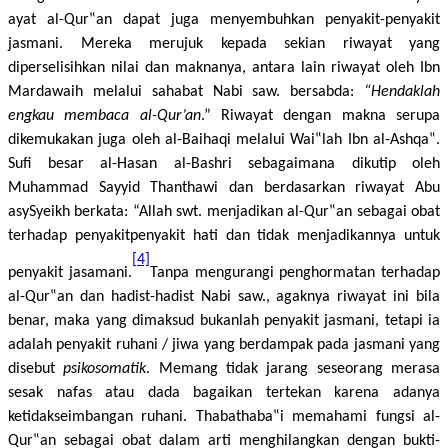
ayat al-Qur‟an dapat juga menyembuhkan penyakit-penyakit
jasmani. Mereka merujuk kepada sekian riwayat yang
diperselisihkan nilai dan maknanya, antara lain riwayat oleh Ibn
Mardawaih melalui sahabat Nabi saw. bersabda:
“Hendaklah
engkau membaca al-Qur’an
.” Riwayat dengan makna serupa
dikemukakan juga oleh al-Baihaqi melalui Wai‟lah Ibn al-Ashqa‟.
Sufi besar al-Hasan al-Bashri sebagaimana dikutip oleh
Muhammad Sayyid Thanthawi dan berdasarkan riwayat Abu
asySyeikh berkata: “Allah swt. menjadikan al-Qur‟an sebagai obat
terhadap penyakitpenyakit hati dan tidak menjadikannya untuk
[4]
penyakit jasamani.
Tanpa mengurangi penghormatan terhadap
al-Qur‟an dan hadist-hadist Nabi saw., agaknya riwayat ini bila
benar, maka yang dimaksud bukanlah penyakit jasmani, tetapi ia
adalah penyakit ruhani / jiwa yang berdampak pada jasmani yang
disebut
psikosomatik
. Memang tidak jarang seseorang merasa
sesak nafas atau dada bagaikan tertekan karena adanya
ketidakseimbangan ruhani. Thabathaba‟i memahami fungsi al-
Qur‟an sebagai obat dalam arti menghilangkan dengan bukti-