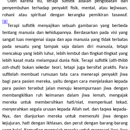
Oleh karena itu, terapi sufistik adalah pengobatan dan
penyembuhan terhadap penyakit fisik, mental, atau kejiwaan,
rohani atau spiritual dengan kerangka pemikiran tasawuf.
[8]
Terapi sufistik menyajikan sebuah gambaran yang berbeda
tentang manusia dan kehidupannya. Berdasarkan pada visi yang
sangat luas mengenai siapa dan apa manusia yang tidak terbatas
pada sesuatu yang tampak saja dalam diri manusia, tetapi
mencakup yang lebih luhur, lebih lembut dan tingkat-tingkat yang
lebih kasat mata melampaui dunia fisik. Terapi sufistik (
ath-thibb
ash-shufi
) bukan sekedar teori, tetapi juga bersifat praktis. Para
sufitelah membuat rumusan tata cara menerapi penyakit jiwa
bagi para pasien mereka, yaitu dengan cara menjelaskan kepada
para pasien tersebut jalan menuju kesempurnaan jiwa dengan
membangkitkan ruh keimanan dalam jiwa lemah, mengajak
mereka untuk membersihkan hati/niat, memperkuat tekad,
menyerahkan segala urusan kepada Allah swt. dan taqwa kepada-
Nya, dan dianjurkan mereka untuk memenuhi jiwa dengan
kejujuran, hati dengan ikhlasan, dan perut dengan barang-barang