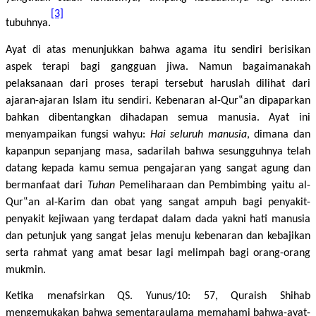
[3]
tubuhnya.
Ayat di atas menunjukkan bahwa agama itu sendiri berisikan
aspek terapi bagi gangguan jiwa. Namun bagaimanakah
pelaksanaan dari proses terapi tersebut haruslah dilihat dari
ajaran-ajaran Islam itu sendiri. Kebenaran al-Qur‟an dipaparkan
bahkan dibentangkan dihadapan semua manusia. Ayat ini
menyampaikan fungsi wahyu:
Hai seluruh manusia
, dimana dan
kapanpun sepanjang masa, sadarilah bahwa sesungguhnya telah
datang kepada kamu semua pengajaran yang sangat agung dan
bermanfaat dari
Tuhan
Pemeliharaan dan Pembimbing yaitu al-
Qur‟an al-Karim dan obat yang sangat ampuh bagi penyakit-
penyakit kejiwaan yang terdapat dalam dada yakni hati manusia
dan petunjuk yang sangat jelas menuju kebenaran dan kebajikan
serta rahmat yang amat besar lagi melimpah bagi orang-orang
mukmin.
Ketika menafsirkan QS. Yunus/10: 57, Quraish Shihab
mengemukakan bahwa sementaraulama memahami bahwa-ayat-