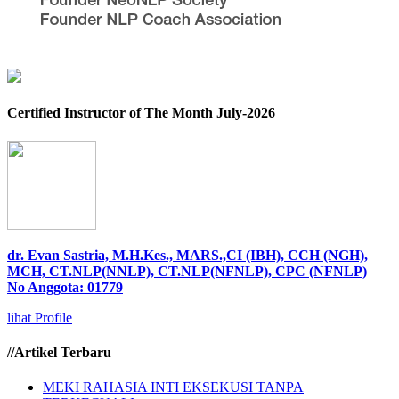
Certified Instructor of The Month July-2026
dr. Evan Sastria, M.H.Kes., MARS.,CI (IBH), CCH (NGH),
MCH, CT.NLP(NNLP), CT.NLP(NFNLP), CPC (NFNLP)
No Anggota: 01779
lihat Profile
//Artikel Terbaru
MEKI RAHASIA INTI EKSEKUSI TANPA