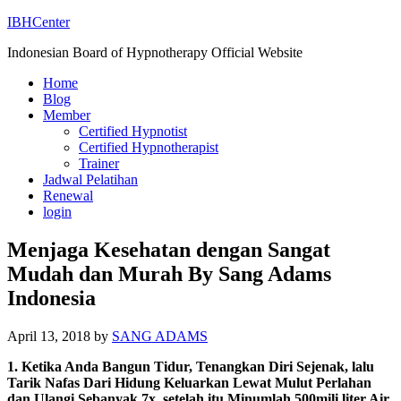
IBHCenter
Indonesian Board of Hypnotherapy Official Website
Home
Blog
Member
Certified Hypnotist
Certified Hypnotherapist
Trainer
Jadwal Pelatihan
Renewal
login
Menjaga Kesehatan dengan Sangat
Mudah dan Murah By Sang Adams
Indonesia
April 13, 2018
by
SANG ADAMS
1. Ketika Anda Bangun Tidur, Tenangkan Diri Sejenak, lalu
Tarik Nafas Dari Hidung Keluarkan Lewat Mulut Perlahan
dan Ulangi Sebanyak 7x, setelah itu Minumlah 500mili liter Air