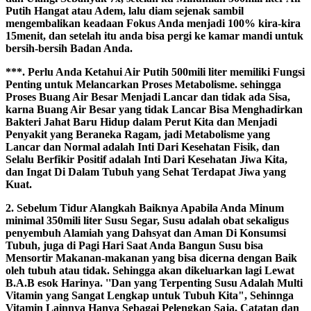
Putih Hangat atau Adem, lalu diam sejenak sambil
mengembalikan keadaan Fokus Anda menjadi 100% kira-kira
15menit, dan setelah itu anda bisa pergi ke kamar mandi untuk
bersih-bersih Badan Anda.
***. Perlu Anda Ketahui Air Putih 500mili liter memiliki Fungsi
Penting untuk Melancarkan Proses Metabolisme. sehingga
Proses Buang Air Besar Menjadi Lancar dan tidak ada Sisa,
karna Buang Air Besar yang tidak Lancar Bisa Menghadirkan
Bakteri Jahat Baru Hidup dalam Perut Kita dan Menjadi
Penyakit yang Beraneka Ragam, jadi Metabolisme yang
Lancar dan Normal adalah Inti Dari Kesehatan Fisik, dan
Selalu Berfikir Positif adalah Inti Dari Kesehatan Jiwa Kita,
dan Ingat Di Dalam Tubuh yang Sehat Terdapat Jiwa yang
Kuat.
2. Sebelum Tidur Alangkah Baiknya Apabila Anda Minum
minimal 350mili liter Susu Segar, Susu adalah obat sekaligus
penyembuh Alamiah yang Dahsyat dan Aman Di Konsumsi
Tubuh, juga di Pagi Hari Saat Anda Bangun Susu bisa
Mensortir Makanan-makanan yang bisa dicerna dengan Baik
oleh tubuh atau tidak. Sehingga akan dikeluarkan lagi Lewat
B.A.B esok Harinya. ''Dan yang Terpenting Susu Adalah Multi
Vitamin yang Sangat Lengkap untuk Tubuh Kita", Sehinnga
Vitamin Lainnya Hanya Sebagai Pelengkap Saja, Catatan dan