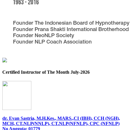
Certified Instructor of The Month July-2026
dr. Evan Sastria, M.H.Kes., MARS.,CI (IBH), CCH (NGH),
MCH, CT.NLP(NNLP), CT.NLP(NFNLP), CPC (NFNLP)
No Anggota: 01779