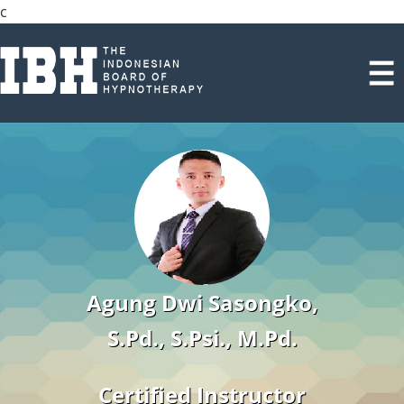
c
Agung Dwi Sasongko,
S.Pd., S.Psi., M.Pd.
Certified Instructor