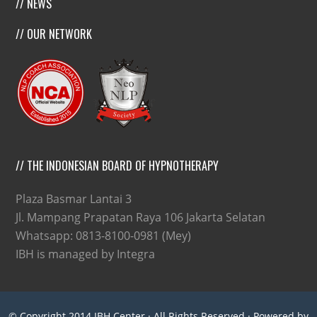
// NEWS
// OUR NETWORK
// THE INDONESIAN BOARD OF HYPNOTHERAPY
Plaza Basmar Lantai 3
Jl. Mampang Prapatan Raya 106 Jakarta Selatan
Whatsapp: 0813-8100-0981 (Mey)
IBH is managed by Integra
© Copyright 2014
IBH Center
· All Rights Reserved · Powered by