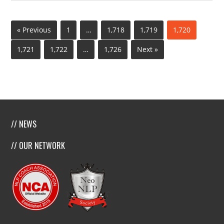
« Previous
1
…
1,718
1,719
1,720
1,721
1,722
…
1,726
Next »
// NEWS
// OUR NETWORK