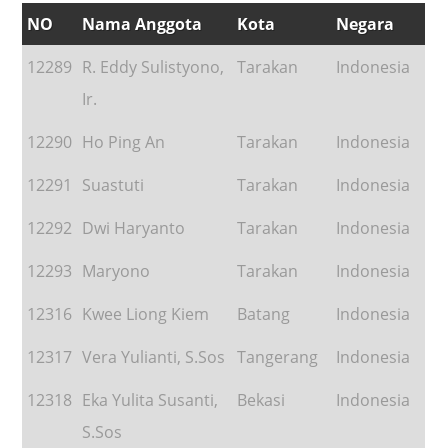
NO
Nama Anggota
Kota
Negara
12289
R. Eddy Sulistyono,
Tarakan
Indonesia
Ir.
12290
Ho Ping An
Tarakan
Indonesia
12291
Suastuti
Tarakan
Indonesia
12292
Dwi Haryanto
Tarakan
Indonesia
12293
Maryono
Tarakan
Indonesia
12316
Kwee Liong Kiem
Batang
Indonesia
12317
Vera Yulianti, S.Sos
Tangerang
Indonesia
12318
Eka Yulita Susanti,
Bekasi
Indonesia
S.Sos