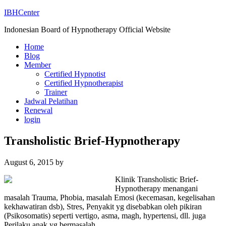
IBHCenter
Indonesian Board of Hypnotherapy Official Website
Home
Blog
Member
Certified Hypnotist
Certified Hypnotherapist
Trainer
Jadwal Pelatihan
Renewal
login
Transholistic Brief-Hypnotherapy
August 6, 2015
by
Klinik Transholistic Brief-
Hypnotherapy menangani
masalah Trauma, Phobia, masalah Emosi (kecemasan, kegelisahan
kekhawatiran dsb), Stres, Penyakit yg disebabkan oleh pikiran
(Psikosomatis) seperti vertigo, asma, magh, hypertensi, dll. juga
Perilaku anak yg bermasalah.